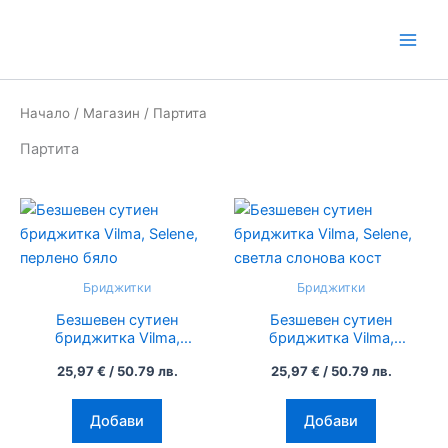
Ц
Skip
в
to
я
content
т
Начало
/
Магазин
/ Партита
Партита
This
This
product
product
has
has
multiple
multiple
Бриджитки
Бриджитки
variants.
variants.
Безшевен сутиен
Безшевен сутиен
The
The
бриджитка Vilma,
бриджитка Vilma,
options
options
Selene, перлено бяло
Selene, светла
25,97
€
/ 50.79 лв.
25,97
€
/ 50.79 лв.
слонова кост
may
may
be
be
Добави
Добави
chosen
chosen