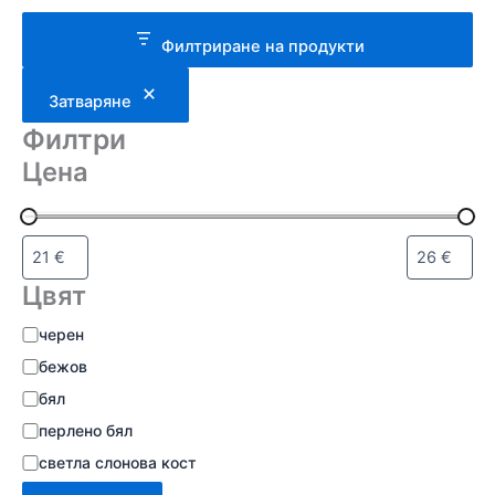
Филтриране на продукти
Затваряне
Филтри
Цена
Цвят
черен
бежов
бял
перлено бял
светла слонова кост