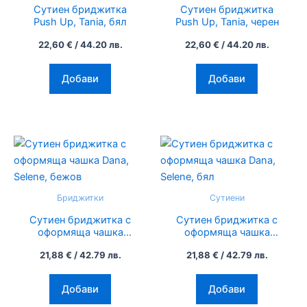
Сутиен бриджитка
Сутиен бриджитка
variants.
variants.
Push Up, Tania, бял
Push Up, Tania, черен
The
The
22,60
€
/ 44.20 лв.
22,60
€
/ 44.20 лв.
options
options
may
may
Добави
Добави
be
be
chosen
chosen
on
on
the
the
This
This
product
product
product
product
page
page
has
has
multiple
multiple
Бриджитки
Сутиени
variants.
variants.
Сутиен бриджитка с
Сутиен бриджитка с
The
The
оформяща чашка
оформяща чашка
options
options
Dana, Selene, бежов
Dana, Selene, бял
21,88
€
/ 42.79 лв.
21,88
€
/ 42.79 лв.
may
may
be
be
Добави
Добави
chosen
chosen