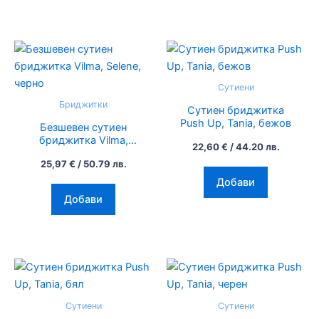
on
on
the
the
product
product
This
This
page
page
product
product
has
has
Сутиени
multiple
multiple
Бриджитки
Сутиен бриджитка
variants.
variants.
Push Up, Tania, бежов
Безшевен сутиен
The
The
бриджитка Vilma,
22,60
€
/ 44.20 лв.
options
options
Selene, черно
25,97
€
/ 50.79 лв.
may
may
Добави
be
be
Добави
chosen
chosen
on
on
the
the
product
product
This
This
page
page
product
product
has
has
Сутиени
Сутиени
multiple
multiple