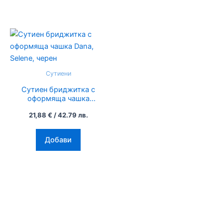
on
on
the
the
product
product
This
page
page
product
has
multiple
Сутиени
variants.
Сутиен бриджитка с
The
оформяща чашка
options
Dana, Selene, черен
21,88
€
/ 42.79 лв.
may
be
Добави
chosen
on
the
product
page