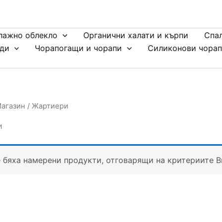
лажно облекло
Органични халати и кърпи
Спа
ди
Чорапогащи и чорапи
Силиконови чора
агазин
/ Жартиери
и
 бяха намерени продукти, отговарящи на критериите В