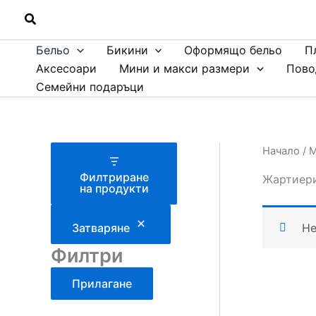
Skip
Search
to
content
Бельо
Бикини
Оформящо бельо
П
Аксесоари
Мини и макси размери
Пово
Семейни подаръци
Начало
/
М
Филтриране
Жартиер
на продукти
Не
Затваряне
Филтри
Прилагане