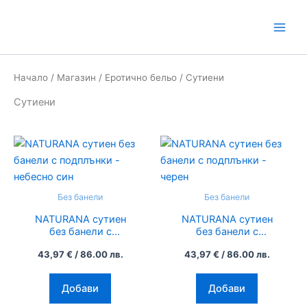
Ц
Skip
в
to
я
content
т
Начало
/
Магазин
/
Еротично бельо
/ Сутиени
Сутиени
This
This
product
product
has
has
multiple
multiple
Без банели
Без банели
variants.
variants.
NATURANA сутиен
NATURANA сутиен
The
The
без банели с
без банели с
options
options
подплънки – небесно
подплънки – черен
43,97
€
/ 86.00 лв.
43,97
€
/ 86.00 лв.
син
may
may
be
be
Добави
Добави
chosen
chosen