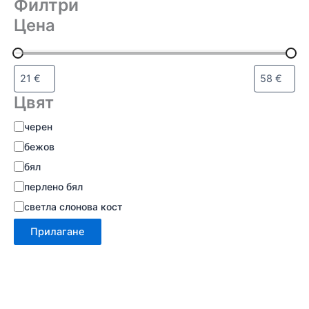
Филтри
Цена
Цвят
черен
бежов
бял
перлено бял
светла слонова кост
Прилагане