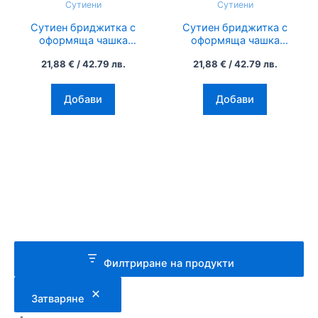
Сутиени
Сутиени
variants.
variants.
Сутиен бриджитка с
Сутиен бриджитка с
The
The
оформяща чашка
оформяща чашка
options
options
Dana, Selene, бял
Dana, Selene, черен
21,88
€
/ 42.79 лв.
21,88
€
/ 42.79 лв.
may
may
be
be
Добави
Добави
chosen
chosen
on
on
the
the
product
product
page
page
Филтриране на продукти
Затваряне