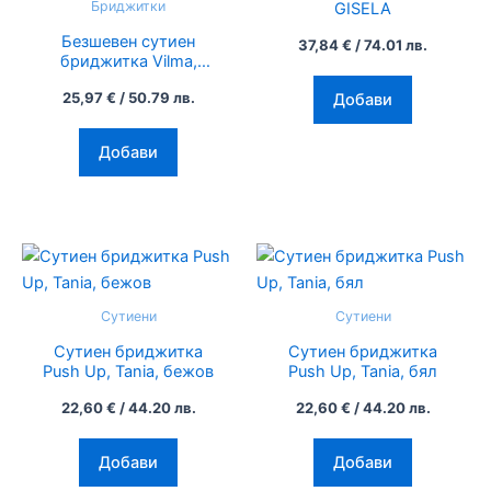
Бриджитки
GISELA
variants.
Безшевен сутиен
37,84
€
/ 74.01 лв.
The
бриджитка Vilma,
options
Selene, черно
25,97
€
/ 50.79 лв.
Добави
may
be
Добави
chosen
on
the
product
This
This
page
product
product
has
has
Сутиени
Сутиени
multiple
multiple
Сутиен бриджитка
Сутиен бриджитка
variants.
variants.
Push Up, Tania, бежов
Push Up, Tania, бял
The
The
22,60
€
/ 44.20 лв.
22,60
€
/ 44.20 лв.
options
options
may
may
Добави
Добави
be
be