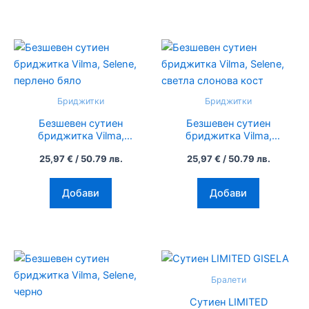
on
on
the
the
product
product
This
This
page
page
product
product
has
has
multiple
multiple
Бриджитки
Бриджитки
variants.
variants.
Безшевен сутиен
Безшевен сутиен
The
The
бриджитка Vilma,
бриджитка Vilma,
options
options
Selene, перлено бяло
Selene, светла
25,97
€
/ 50.79 лв.
25,97
€
/ 50.79 лв.
слонова кост
may
may
be
be
Добави
Добави
chosen
chosen
on
on
the
the
product
product
This
page
page
product
Бралети
has
Сутиен LIMITED
multiple