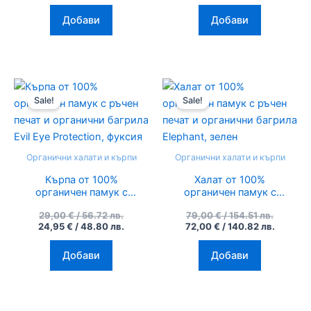
зелено каки
тюркоазено синьо
Добави
Добави
Original
Текущата
Original
Текуща
price
цена
price
цена
Sale!
Sale!
was:
е:
was:
е:
29,00 €
24,95 €
79,00 €
72,00 €
/
/
/
/
56.72
48.80
154.51
140.82
лв..
лв..
лв..
лв..
Органични халати и кърпи
Органични халати и кърпи
Кърпа от 100%
Халат от 100%
органичен памук с
органичен памук с
ръчен печат и
ръчен печат и
29,00
€
/ 56.72 лв.
79,00
€
/ 154.51 лв.
органични багрила
органични багрила
24,95
€
/ 48.80 лв.
72,00
€
/ 140.82 лв.
Evil Eye Protection,
Elephant, зелен
фуксия
Добави
Добави