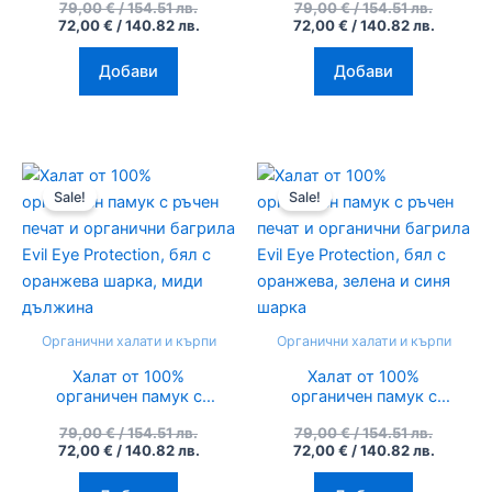
79,00
€
/ 154.51 лв.
79,00
€
/ 154.51 лв.
органични багрила
органични багрила
72,00
€
/ 140.82 лв.
72,00
€
/ 140.82 лв.
Evil Eye Protection,
Evil Eye Protection,
Buda, миди дължина
бял с оранжева синя
шарка
Добави
Добави
Original
Текущата
Original
Текуща
price
цена
price
цена
Sale!
Sale!
was:
е:
was:
е:
79,00 €
72,00 €
79,00 €
72,00 €
/
/
/
/
154.51
140.82
154.51
140.82
лв..
лв..
лв..
лв..
Органични халати и кърпи
Органични халати и кърпи
Халат от 100%
Халат от 100%
органичен памук с
органичен памук с
ръчен печат и
ръчен печат и
79,00
€
/ 154.51 лв.
79,00
€
/ 154.51 лв.
органични багрила
органични багрила
72,00
€
/ 140.82 лв.
72,00
€
/ 140.82 лв.
Evil Eye Protection,
Evil Eye Protection,
бял с оранжева
бял с оранжева,