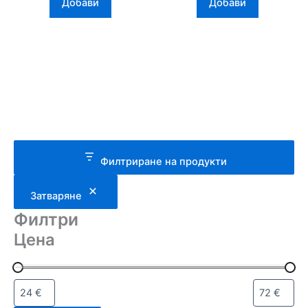
шарка, миди
зелена и синя шарка
Добави
Добави
дължина
Филтриране на продукти
Затваряне
Филтри
Цена