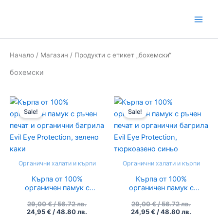
Skip
to
content
Начало
/
Магазин
/ Продукти с етикет „бохемски“
бохемски
Original
Текущата
Original
Текуща
price
цена
price
цена
Sale!
Sale!
was:
е:
was:
е:
29,00 €
24,95 €
29,00 €
24,95 €
/
/
/
/
56.72
48.80
56.72
48.80
лв..
лв..
лв..
лв..
Органични халати и кърпи
Органични халати и кърпи
Кърпа от 100%
Кърпа от 100%
органичен памук с
органичен памук с
ръчен печат и
ръчен печат и
29,00
€
/ 56.72 лв.
29,00
€
/ 56.72 лв.
органични багрила
органични багрила
24,95
€
/ 48.80 лв.
24,95
€
/ 48.80 лв.
Evil Eye Protection,
Evil Eye Protection,