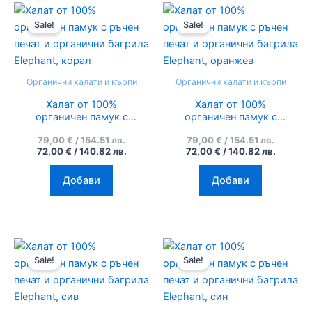
Original
Текущата
Original
Текуща
price
цена
price
цена
Sale!
Sale!
was:
е:
was:
е:
79,00 €
72,00 €
79,00 €
72,00 €
/
/
/
/
154.51
140.82
154.51
140.82
лв..
лв..
лв..
лв..
Органични халати и кърпи
Органични халати и кърпи
Халат от 100%
Халат от 100%
органичен памук с
органичен памук с
ръчен печат и
ръчен печат и
79,00
€
/ 154.51 лв.
79,00
€
/ 154.51 лв.
органични багрила
органични багрила
72,00
€
/ 140.82 лв.
72,00
€
/ 140.82 лв.
Elephant, корал
Elephant, оранжев
Добави
Добави
Original
Текущата
Original
Текуща
price
цена
price
цена
Sale!
Sale!
was:
е:
was:
е:
79,00 €
72,00 €
79,00 €
72,00 €
/
/
/
/
154.51
140.82
154.51
140.82
лв..
лв..
лв..
лв..