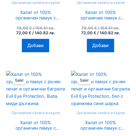
Органични халати и кърпи
Органични халати и кърпи
Халат от 100%
Халат от 100%
органичен памук с
органичен памук с
ръчен печат и
ръчен печат и
79,00
€
/ 154.51 лв.
79,00
€
/ 154.51 лв.
органични багрила
органични багрила
72,00
€
/ 140.82 лв.
72,00
€
/ 140.82 лв.
Elephant, сив
Elephant, син
Добави
Добави
Original
Текущата
Original
Текуща
price
цена
price
цена
Sale!
Sale!
was:
е:
was:
е:
79,00 €
72,00 €
79,00 €
72,00 €
/
/
/
/
154.51
140.82
154.51
140.82
лв..
лв..
лв..
лв..
Органични халати и кърпи
Органични халати и кърпи
Халат от 100%
Халат от 100%
органичен памук с
органичен памук с
ръчен печат и
ръчен печат и