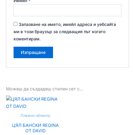
Имейл
*
Запазване на името, имейл адреса и уебсайта
ми в този браузър за следващия път когато
коментирам.
Можеш да създадеш стилен сет с...
This
product
has
Плажно облекло
multiple
ЦЯЛ БАНСКИ REGINA
variants.
ОТ DAVID