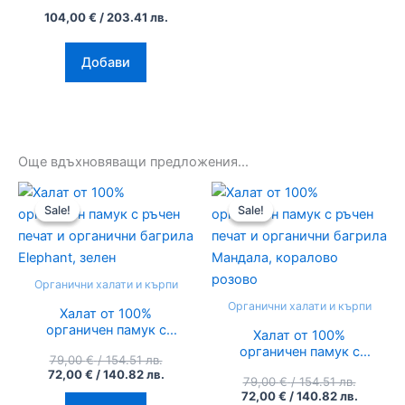
The
104,00
€
/ 203.41 лв.
options
may
Добави
be
chosen
on
the
product
Още вдъхновяващи предложения...
page
Original
Текущата
Original
Текуща
price
цена
price
цена
Sale!
Sale!
Sale!
Sale!
was:
е:
was:
е:
79,00 €
72,00 €
79,00 €
72,00 €
/
/
/
/
154.51
140.82
154.51
140.82
лв..
лв..
лв..
лв..
Органични халати и кърпи
Органични халати и кърпи
Халат от 100%
органичен памук с
Халат от 100%
ръчен печат и
органичен памук с
79,00
€
/ 154.51 лв.
органични багрила
ръчен печат и
72,00
€
/ 140.82 лв.
Elephant, зелен
79,00
€
/ 154.51 лв.
органични багрила
72,00
€
/ 140.82 лв.
Мандала, коралово