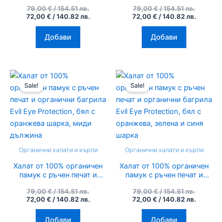
органични багрила Evil Eye
органични багрила Evil Eye
79,00
€
/ 154.51 лв.
79,00
€
/ 154.51 лв.
Protection, Buda, миди
Protection, бял с оранжева
72,00
€
/ 140.82 лв.
72,00
€
/ 140.82 лв.
дължина
синя шарка
Добави
Добави
Original
Текущата
Original
Текуща
price
цена
price
цена
Sale!
Sale!
was:
е:
was:
е:
79,00 €
72,00 €
79,00 €
72,00 €
/
/
/
/
154.51
140.82
154.51
140.82
лв..
лв..
лв..
лв..
Органични халати и кърпи
Органични халати и кърпи
Халат от 100% органичен
Халат от 100% органичен
памук с ръчен печат и
памук с ръчен печат и
органични багрила Evil Eye
органични багрила Evil Eye
79,00
€
/ 154.51 лв.
79,00
€
/ 154.51 лв.
Protection, бял с оранжева
Protection, бял с оранжева,
72,00
€
/ 140.82 лв.
72,00
€
/ 140.82 лв.
шарка, миди дължина
зелена и синя шарка
Добави
Добави