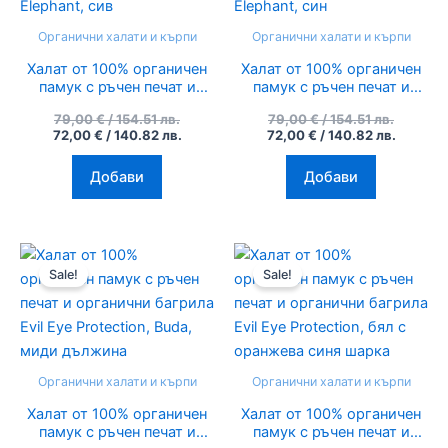
154.51
140.82
154.51
140.82
лв..
лв..
лв..
лв..
Органични халати и кърпи
Органични халати и кърпи
Халат от 100% органичен
Халат от 100% органичен
памук с ръчен печат и
памук с ръчен печат и
органични багрила
органични багрила
79,00
€
/ 154.51 лв.
79,00
€
/ 154.51 лв.
Elephant, сив
Elephant, син
72,00
€
/ 140.82 лв.
72,00
€
/ 140.82 лв.
Добави
Добави
Original
Текущата
Original
Текуща
price
цена
price
цена
Sale!
Sale!
was:
е:
was:
е:
79,00 €
72,00 €
79,00 €
72,00 €
/
/
/
/
154.51
140.82
154.51
140.82
лв..
лв..
лв..
лв..
Органични халати и кърпи
Органични халати и кърпи
Халат от 100% органичен
Халат от 100% органичен
памук с ръчен печат и
памук с ръчен печат и