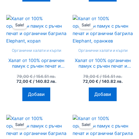
Original
Текущата
Original
Текуща
price
цена
price
цена
Sale!
Sale!
was:
е:
was:
е:
79,00 €
72,00 €
79,00 €
72,00 €
/
/
/
/
154.51
140.82
154.51
140.82
лв..
лв..
лв..
лв..
Органични халати и кърпи
Органични халати и кърпи
Халат от 100% органичен
Халат от 100% органичен
памук с ръчен печат и
памук с ръчен печат и
органични багрила
органични багрила
79,00
€
/ 154.51 лв.
79,00
€
/ 154.51 лв.
Elephant, корал
Elephant, оранжев
72,00
€
/ 140.82 лв.
72,00
€
/ 140.82 лв.
Добави
Добави
Original
Текущата
Original
Текуща
price
цена
price
цена
Sale!
Sale!
was:
е:
was:
е:
79,00 €
72,00 €
79,00 €
72,00 €
/
/
/
/