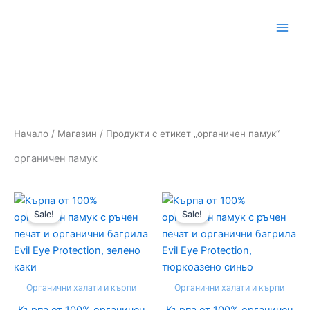
Skip
to
content
Начало
/
Магазин
/ Продукти с етикет „органичен памук“
органичен памук
Original
Текущата
Original
Текуща
price
цена
price
цена
Sale!
Sale!
was:
е:
was:
е:
29,00 €
24,95 €
29,00 €
24,95 €
/
/
/
/
56.72
48.80
56.72
48.80
лв..
лв..
лв..
лв..
Органични халати и кърпи
Органични халати и кърпи