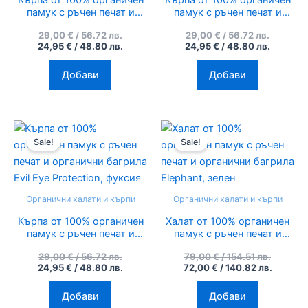
Кърпа от 100% органичен
Кърпа от 100% органичен
памук с ръчен печат и
памук с ръчен печат и
органични багрила Evil Eye
органични багрила Evil Eye
29,00
€
/ 56.72 лв.
29,00
€
/ 56.72 лв.
Protection, зелено каки
Protection, тюркоазено
24,95
€
/ 48.80 лв.
24,95
€
/ 48.80 лв.
синьо
Добави
Добави
Original
Текущата
Original
Текуща
price
цена
price
цена
Sale!
Sale!
was:
е:
was:
е:
29,00 €
24,95 €
79,00 €
72,00 €
/
/
/
/
56.72
48.80
154.51
140.82
лв..
лв..
лв..
лв..
Органични халати и кърпи
Органични халати и кърпи
Кърпа от 100% органичен
Халат от 100% органичен
памук с ръчен печат и
памук с ръчен печат и
органични багрила Evil Eye
органични багрила
29,00
€
/ 56.72 лв.
79,00
€
/ 154.51 лв.
Protection, фуксия
Elephant, зелен
24,95
€
/ 48.80 лв.
72,00
€
/ 140.82 лв.
Добави
Добави