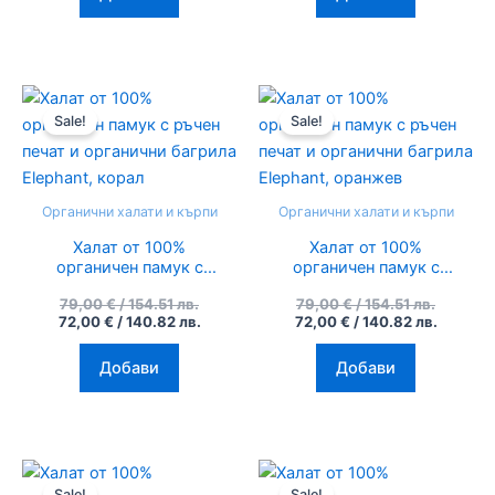
Original
Текущата
Original
Текуща
price
цена
price
цена
Sale!
Sale!
was:
е:
was:
е:
79,00 €
72,00 €
79,00 €
72,00 €
/
/
/
/
154.51
140.82
154.51
140.82
лв..
лв..
лв..
лв..
Органични халати и кърпи
Органични халати и кърпи
Халат от 100%
Халат от 100%
органичен памук с
органичен памук с
ръчен печат и
ръчен печат и
79,00
€
/ 154.51 лв.
79,00
€
/ 154.51 лв.
органични багрила
органични багрила
72,00
€
/ 140.82 лв.
72,00
€
/ 140.82 лв.
Elephant, корал
Elephant, оранжев
Добави
Добави
Original
Текущата
Original
Текуща
price
цена
price
цена
Sale!
Sale!