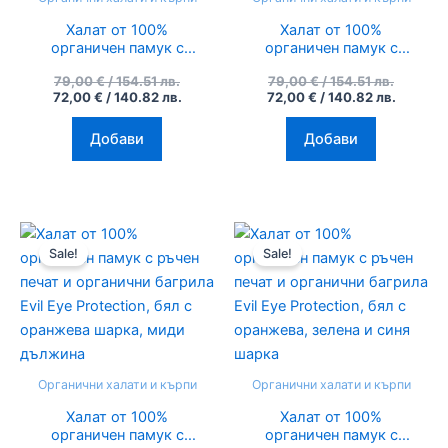
Халат от 100%
Халат от 100%
органичен памук с
органичен памук с
ръчен печат и
ръчен печат и
79,00
€
/ 154.51 лв.
79,00
€
/ 154.51 лв.
органични багрила
органични багрила
72,00
€
/ 140.82 лв.
72,00
€
/ 140.82 лв.
Evil Eye Protection,
Evil Eye Protection,
Buda, миди дължина
бял с оранжева синя
шарка
Добави
Добави
Original
Текущата
Original
Текуща
price
цена
price
цена
Sale!
Sale!
was:
е:
was:
е:
79,00 €
72,00 €
79,00 €
72,00 €
/
/
/
/
154.51
140.82
154.51
140.82
лв..
лв..
лв..
лв..
Органични халати и кърпи
Органични халати и кърпи
Халат от 100%
Халат от 100%
органичен памук с
органичен памук с