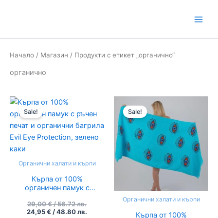
Skip
to
content
Начало
/
Магазин
/ Продукти с етикет „органично“
органично
Original
Текущата
Original
Текуща
price
цена
price
цена
Sale!
Sale!
was:
е:
was:
е:
29,00 €
24,95 €
29,00 €
24,95 €
/
/
/
/
56.72
48.80
56.72
48.80
лв..
лв..
лв..
лв..
Органични халати и кърпи
Кърпа от 100%
органичен памук с
ръчен печат и
Органични халати и кърпи
29,00
€
/ 56.72 лв.
органични багрила
24,95
€
/ 48.80 лв.
Evil Eye Protection,
Кърпа от 100%