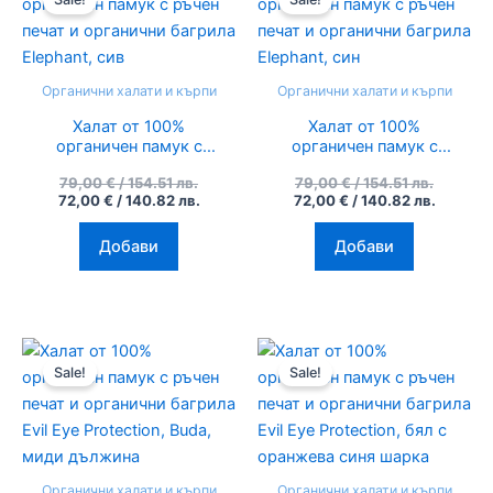
was:
е:
was:
е:
79,00 €
72,00 €
79,00 €
72,00 €
/
/
/
/
154.51
140.82
154.51
140.82
лв..
лв..
лв..
лв..
Органични халати и кърпи
Органични халати и кърпи
Халат от 100%
Халат от 100%
органичен памук с
органичен памук с
ръчен печат и
ръчен печат и
79,00
€
/ 154.51 лв.
79,00
€
/ 154.51 лв.
органични багрила
органични багрила
72,00
€
/ 140.82 лв.
72,00
€
/ 140.82 лв.
Elephant, сив
Elephant, син
Добави
Добави
Original
Текущата
Original
Текуща
price
цена
price
цена
Sale!
Sale!
was:
е:
was:
е:
79,00 €
72,00 €
79,00 €
72,00 €
/
/
/
/
154.51
140.82
154.51
140.82
лв..
лв..
лв..
лв..
Органични халати и кърпи
Органични халати и кърпи