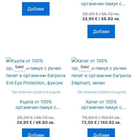
зелено каки
органичен памук с
Добави
ръчен печат и
29,00
€
/ 56.72 лв.
органични багрила
24,95
€
/ 48.80 лв.
Evil Eye Protection,
тюркоазено синьо
Добави
Original
Текущата
Original
Текуща
price
цена
price
цена
Sale!
Sale!
was:
е:
was:
е:
29,00 €
24,95 €
79,00 €
72,00 €
/
/
/
/
56.72
48.80
154.51
140.82
лв..
лв..
лв..
лв..
Органични халати и кърпи
Органични халати и кърпи
Кърпа от 100%
Халат от 100%
органичен памук с
органичен памук с
ръчен печат и
ръчен печат и
29,00
€
/ 56.72 лв.
79,00
€
/ 154.51 лв.
органични багрила
органични багрила
24,95
€
/ 48.80 лв.
72,00
€
/ 140.82 лв.
Evil Eye Protection,
Elephant, зелен
фуксия
Добави
Добави