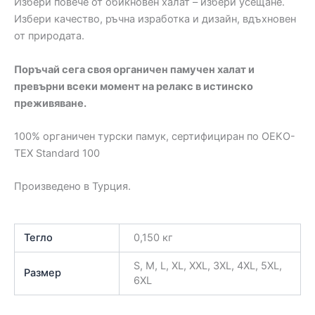
Избери повече от обикновен халат – избери усещане.
Избери качество, ръчна изработка и дизайн, вдъхновен
от природата.
Поръчай сега своя органичен памучен халат и
превърни всеки момент на релакс в истинско
преживяване.
100% органичен турски памук, сертифициран по OEKO-
TEX Standard 100
Произведено в Турция.
Тегло
0,150 кг
S, М, L, XL, XXL, 3XL, 4XL, 5XL,
Размер
6XL