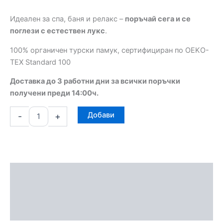
дължина
Идеален за спа, баня и релакс –
поръчай сега и се
поглези с естествен лукс
.
100% органичен турски памук, сертифициран по OEKO-
TEX Standard 100
Доставка до 3 работни дни за всички поръчки
получени преди 14:00ч.
Добави
-
+
Описание
Допълнителна информация
Отзиви (0)