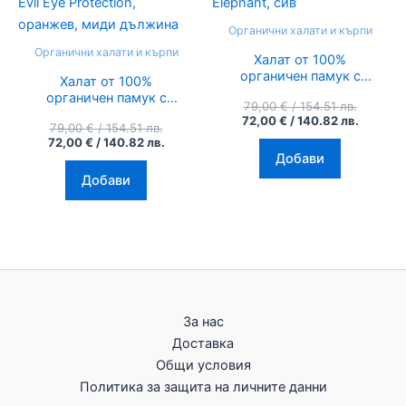
154.51
140.82
154.51
140.82
лв..
лв..
лв..
лв..
Органични халати и кърпи
Органични халати и кърпи
Халат от 100%
органичен памук с
Халат от 100%
ръчен печат и
органичен памук с
79,00
€
/ 154.51 лв.
органични багрила
ръчен печат и
72,00
€
/ 140.82 лв.
Elephant, сив
79,00
€
/ 154.51 лв.
органични багрила
72,00
€
/ 140.82 лв.
Evil Eye Protection,
Добави
оранжев, миди
дължина
Добави
За нас
Доставка
Общи условия
Политика за защита на личните данни