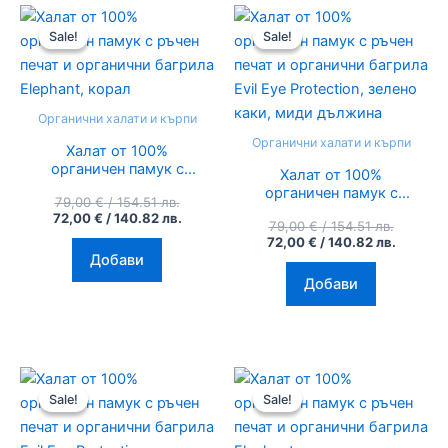
Original
Текущата
Original
Текуща
price
цена
price
цена
Sale!
Sale!
Sale!
Sale!
was:
е:
was:
е:
79,00 €
72,00 €
79,00 €
72,00 €
/
/
/
/
154.51
140.82
154.51
140.82
лв..
лв..
лв..
лв..
Органични халати и кърпи
Органични халати и кърпи
Халат от 100%
органичен памук с
Халат от 100%
ръчен печат и
органичен памук с
79,00
€
/ 154.51 лв.
органични багрила
ръчен печат и
72,00
€
/ 140.82 лв.
Elephant, корал
79,00
€
/ 154.51 лв.
органични багрила
72,00
€
/ 140.82 лв.
Evil Eye Protection,
Добави
зелено каки, миди
дължина
Добави
Original
Текущата
Original
Текуща
price
цена
price
цена
Sale!
Sale!
Sale!
Sale!
was:
е:
was:
е:
79,00 €
72,00 €
79,00 €
72,00 €
/
/
/
/