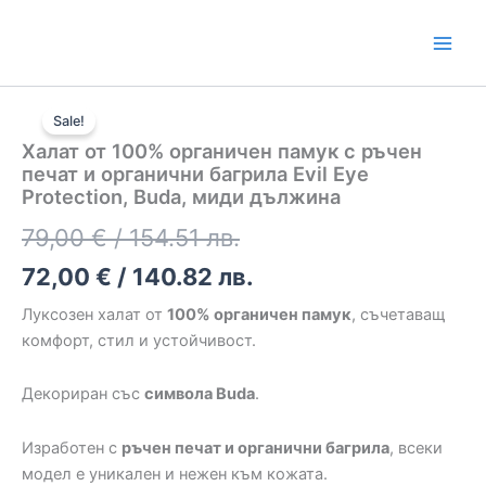
от
Skip
100%
to
органичен
content
памук
количество
с
Original
Текущата
за
ръчен
Sale!
Халат
печат
price
цена
Халат от 100% органичен памук с ръчен
от
и
печат и органични багрила Evil Eye
was:
е:
100%
органични
Protection, Buda, миди дължина
органичен
багрила
79,00 €
72,00 €
памук
Evil
79,00
€
/ 154.51 лв.
с
Eye
/
/
ръчен
Protection,
72,00
€
/ 140.82 лв.
печат
Buda,
154.51
140.82
и
миди
Луксозен халат от
100% органичен памук
, съчетаващ
органични
дължина
лв..
лв..
комфорт, стил и устойчивост.
багрила
Evil
Декориран със
символа Bud
а
.
Eye
Protection,
Buda,
Изработен с
ръчен печат и органични багрила
, всеки
миди
модел е уникален и нежен към кожата.