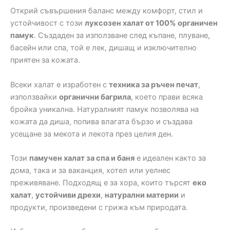
Открий съвършения баланс между комфорт, стил и
устойчивост с този
луксозен халат от 100% органичен
памук
. Създаден за използване след къпане, плуване,
басейн или спа, той е лек, дишащ и изключително
приятен за кожата.
Всеки халат е изработен с
техника за ръчен печат
,
използвайки
органични багрила
, което прави всяка
бройка уникална. Натуралният памук позволява на
кожата да диша, попива влагата бързо и създава
усещане за мекота и лекота през целия ден.
Този
памучен халат за спа и баня
е идеален както за
дома, така и за ваканция, хотел или уелнес
преживяване. Подходящ е за хора, които търсят
еко
халат
,
устойчиви дрехи
,
натурални материи
и
продукти, произведени с грижа към природата.