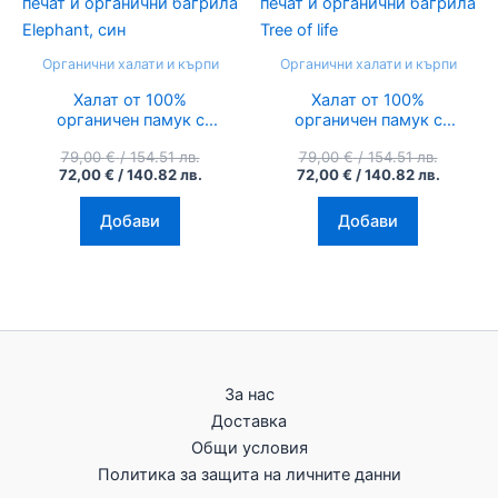
/
/
/
/
154.51
140.82
154.51
140.82
лв..
лв..
лв..
лв..
Органични халати и кърпи
Органични халати и кърпи
Халат от 100%
Халат от 100%
органичен памук с
органичен памук с
ръчен печат и
ръчен печат и
79,00
€
/ 154.51 лв.
79,00
€
/ 154.51 лв.
органични багрила
органични багрила
72,00
€
/ 140.82 лв.
72,00
€
/ 140.82 лв.
Elephant, син
Tree of life
Добави
Добави
За нас
Доставка
Общи условия
Политика за защита на личните данни