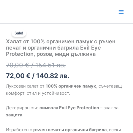
от
Skip
100%
to
органичен
content
памук
количество
с
Original
Текущата
за
ръчен
Sale!
Халат
печат
price
цена
Халат от 100% органичен памук с ръчен
от
и
печат и органични багрила Evil Eye
was:
е:
100%
органични
Protection, розов, миди дължина
органичен
багрила
79,00 €
72,00 €
памук
Evil
79,00
€
/ 154.51 лв.
с
Eye
/
/
ръчен
Protection,
72,00
€
/ 140.82 лв.
печат
розов,
154.51
140.82
и
миди
Луксозен халат от
100% органичен памук
, съчетаващ
органични
дължина
лв..
лв..
комфорт, стил и устойчивост.
багрила
Evil
Декориран със
символа Evil Eye Protection
– знак за
Eye
защита
.
Protection,
розов,
миди
Изработен с
ръчен печат и органични багрила
, всеки