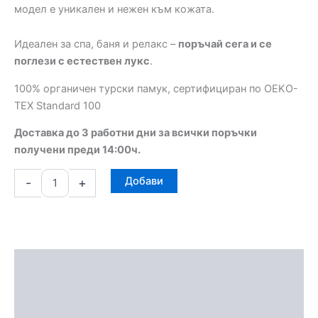
дължина
модел е уникален и нежен към кожата.
Идеален за спа, баня и релакс –
поръчай сега и се
поглези с естествен лукс
.
100% органичен турски памук, сертифициран по OEKO-
TEX Standard 100
Доставка до 3 работни дни за всички поръчки
получени преди 14:00ч.
Добави
-
+
Описание
Допълнителна информация
Отзиви (0)