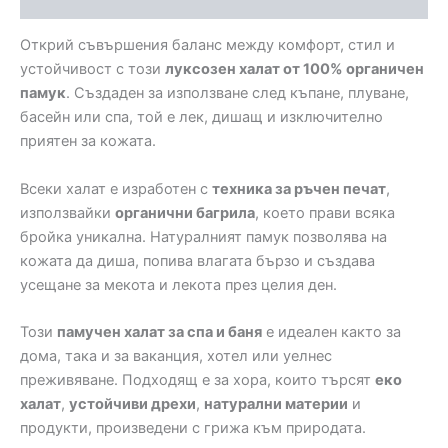
Открий съвършения баланс между комфорт, стил и
устойчивост с този
луксозен халат от 100% органичен
памук
. Създаден за използване след къпане, плуване,
басейн или спа, той е лек, дишащ и изключително
приятен за кожата.
Всеки халат е изработен с
техника за ръчен печат
,
използвайки
органични багрила
, което прави всяка
бройка уникална. Натуралният памук позволява на
кожата да диша, попива влагата бързо и създава
усещане за мекота и лекота през целия ден.
Този
памучен халат за спа и баня
е идеален както за
дома, така и за ваканция, хотел или уелнес
преживяване. Подходящ е за хора, които търсят
еко
халат
,
устойчиви дрехи
,
натурални материи
и
продукти, произведени с грижа към природата.