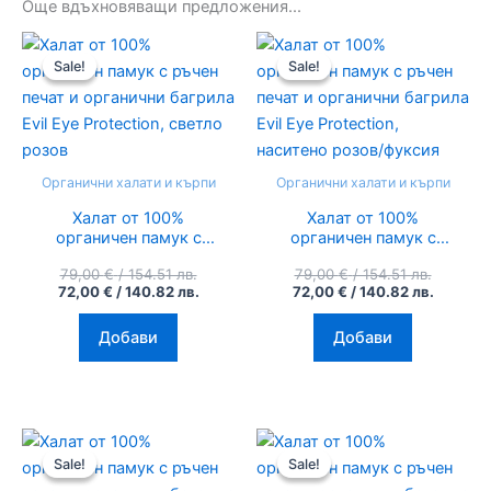
Още вдъхновяващи предложения...
Original
Текущата
Original
Текуща
price
цена
price
цена
Sale!
Sale!
Sale!
Sale!
was:
е:
was:
е:
79,00 €
72,00 €
79,00 €
72,00 €
/
/
/
/
154.51
140.82
154.51
140.82
лв..
лв..
лв..
лв..
Органични халати и кърпи
Органични халати и кърпи
Халат от 100%
Халат от 100%
органичен памук с
органичен памук с
ръчен печат и
ръчен печат и
79,00
€
/ 154.51 лв.
79,00
€
/ 154.51 лв.
органични багрила
органични багрила
72,00
€
/ 140.82 лв.
72,00
€
/ 140.82 лв.
Evil Eye Protection,
Evil Eye Protection,
светло розов
наситено розов/
фуксия
Добави
Добави
Original
Текущата
Original
Текуща
price
цена
price
цена
Sale!
Sale!
Sale!
Sale!
was:
е:
was:
е:
79,00 €
72,00 €
79,00 €
72,00 €