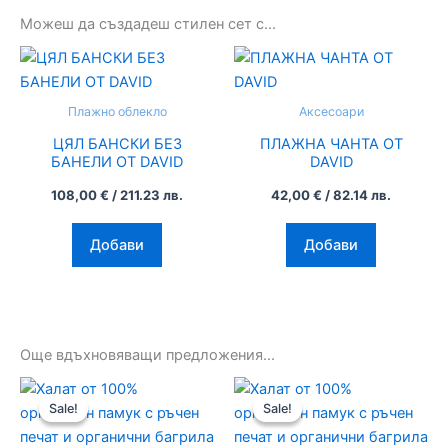
Можеш да създадеш стилен сет с...
This
product
has
Плажно облекло
Аксесоари
multiple
ЦЯЛ БАНСКИ БЕЗ
ПЛАЖНА ЧАНТА ОТ
variants.
БАНЕЛИ ОТ DAVID
DAVID
The
108,00
€
/ 211.23 лв.
42,00
€
/ 82.14 лв.
options
may
Добави
Добави
be
chosen
on
the
product
Още вдъхновяващи предложения...
page
Original
Текущата
Original
Текуща
price
цена
price
цена
Sale!
Sale!
Sale!
Sale!
was:
е:
was:
е:
79,00 €
72,00 €
79,00 €
72,00 €