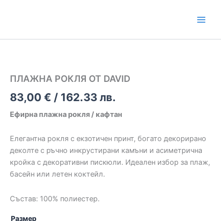
Skip
to
content
количество
за
ПЛАЖНА
РОКЛЯ
ПЛАЖНА РОКЛЯ ОТ DAVID
ОТ
DAVID
83,00
€
/ 162.33 лв.
Ефирна плажна рокля / кафтан
Елегантна рокля с екзотичен принт, богато декорирано
деколте с ръчно инкрустирани камъни и асиметрична
кройка с декоративни пискюли. Идеален избор за плаж,
басейн или летен коктейл.
Състав: 100% полиестер.
Размер