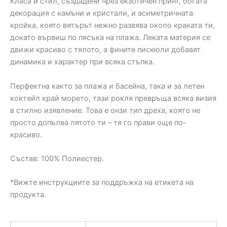
Класа и стил, създадени чрез екзотичен принт, богата
декорация с камъни и кристали, и асиметричната
кройка, която вятърът нежно развява около краката ти,
докато вървиш по пясъка на плажа. Леката материя се
движи красиво с тялото, а фините пискюли добавят
динамика и характер при всяка стъпка.
Перфектна както за плажа и басейна, така и за летен
коктейл край морето, тази рокля превръща всяка визия
в стилно изявление. Това е онзи тип дреха, която не
просто допълва лятото ти – тя го прави още по-
красиво.
Състав: 100% Полиестер.
*Вижте инструкциите за поддръжка на етикета на
продукта.