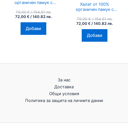
органичен памук с
Халат от 100%
ръчен печат и
органичен памук с
79,00
€
/ 154.51 лв.
органични багрила
ръчен печат и
72,00
€
/ 140.82 лв.
Elephant, сив
79,00
€
/ 154.51 лв.
органични багрила
72,00
€
/ 140.82 лв.
Evil Eye Protection,
Добави
наситено розов/
фуксия
Добави
За нас
Доставка
Общи условия
Политика за защита на личните данни