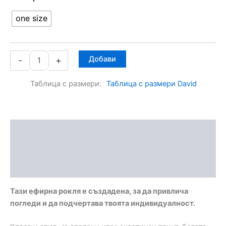
one size
Добави
-
+
Таблица с размери
Таблица с размери David
Описание
Допълнителна информация
Отзиви (0)
Тази ефирна рокля е създадена, за да привлича
погледи и да подчертава твоята индивидуалност.