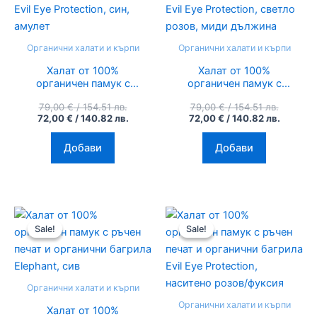
/
/
/
/
154.51
140.82
154.51
140.82
лв..
лв..
лв..
лв..
Органични халати и кърпи
Органични халати и кърпи
Халат от 100%
Халат от 100%
органичен памук с
органичен памук с
ръчен печат и
ръчен печат и
79,00
€
/ 154.51 лв.
79,00
€
/ 154.51 лв.
органични багрила
органични багрила
72,00
€
/ 140.82 лв.
72,00
€
/ 140.82 лв.
Evil Eye Protection,
Evil Eye Protection,
син, амулет
светло розов, миди
дължина
Добави
Добави
Original
Текущата
Original
Текуща
price
цена
price
цена
Sale!
Sale!
Sale!
Sale!
was:
е:
was:
е:
79,00 €
72,00 €
79,00 €
72,00 €
/
/
/
/
154.51
140.82
154.51
140.82
лв..
лв..
лв..
лв..
Органични халати и кърпи
Органични халати и кърпи
Халат от 100%