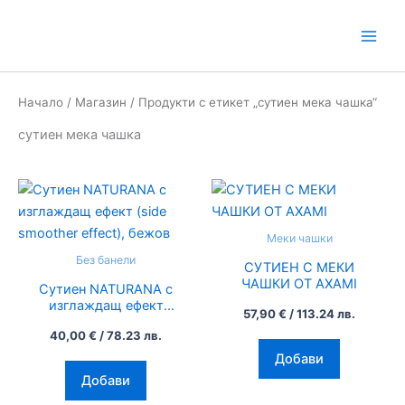
Skip
to
content
Начало
/
Магазин
/ Продукти с етикет „сутиен мека чашка“
сутиен мека чашка
Меки чашки
Без банели
СУТИЕН С МЕКИ
ЧАШКИ ОТ AXAMI
Сутиен NATURANA с
изглаждащ ефект
57,90
€
/ 113.24 лв.
(side smoother effect),
40,00
€
/ 78.23 лв.
бежов
Добави
Добави