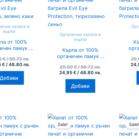
/
/
/
/
56.72
48.80
56.72
48.80
лв..
лв..
лв..
лв..
ични халати и
Орг
кърпи
Органични халати и
кърпи
па от 100%
К
ичен памук с
орг
Кърпа от 100%
ен печат и
р
органичен памук с
0
€
/ 56.72 лв.
29
ични багрила
орг
ръчен печат и
5
€
/ 48.80 лв.
24,
ye Protection,
Evil
29,00
€
/ 56.72 лв.
органични багрила
24,95
€
/ 48.80 лв.
лено каки
Evil Eye Protection,
Добави
тюркоазено синьо
Добави
Original
Текущата
Original
Текущата
price
цена
price
цена
Sale!
Sale!
was:
е:
was:
е:
79,00 €
72,00 €
79,00 €
72,00 €
/
/
/
/