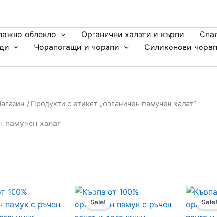
лажно облекло
Органични халати и кърпи
Спа
ди
Чорапогащи и чорапи
Силиконови чора
агазин
/ Продукти с етикет „органичен памучен халат“
н памучен халат
Original
Текущата
Original
Текущата
price
цена
price
цена
Sale!
Sale!
was:
е:
was:
е:
29,00 €
24,95 €
29,00 €
24,95 €