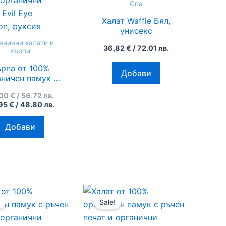
Спа
/
/
multiple
56.72
48.80
Халат Waffle Бял,
variants.
лв..
лв..
унисекс
The
анични халати и
36,82
€
/ 72.01 лв.
options
кърпи
may
ърпа от 100%
Добави
be
аничен памук с
ъчен печат и
chosen
,00
€
/ 56.72 лв.
анични багрила
on
95
€
/ 48.80 лв.
 Eye Protection,
the
фуксия
Добави
product
page
Original
Текущата
Original
Текущата
price
цена
price
цена
Sale!
was:
е:
was:
е:
79,00 €
72,00 €
79,00 €
72,00 €
/
/
/
/