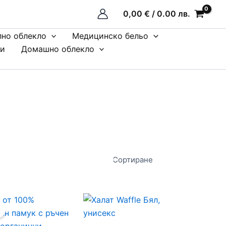
0,00
€
/ 0.00 лв.
лно облекло
Медицинско бельо
пи
Домашно облекло
Original
Текущата
This
price
цена
product
was:
е:
29,00 €
24,95 €
has