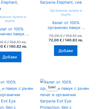
154.51
140.82
154.51
140.82
лв..
лв..
лв..
лв..
Органични халати и
кърпи
анични халати и
кърпи
Халат от 100%
органичен памук с
алат от 100%
ръчен печат и
аничен памук с
79,00
€
/ 154.51 лв.
органични багрила
ъчен печат и
72,00
€
/ 140.82 лв.
Elephant, сив
00
€
/ 154.51 лв.
анични багрила
00
€
/ 140.82 лв.
phant, оранжев
Добави
Добави
Original
Текущата
Original
Текущата
price
цена
price
цена
Sale!
was:
е:
was:
е:
79,00 €
72,00 €
79,00 €
72,00 €
/
/
/
/
154.51
140.82
154.51
140.82
лв..
лв..
лв..
лв..