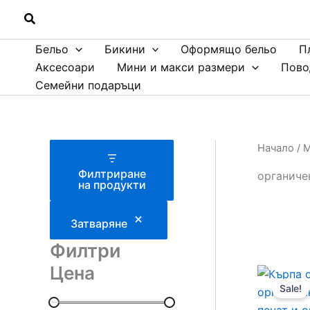
Skip
Search
to
content
Бельо
Бикини
Оформящо бельо
П
Аксесоари
Мини и макси размери
Пово
Семейни подаръци
Начало
/
М
Филтриране
органиче
на продукти
Затваряне
Филтри
Цена
Sale!