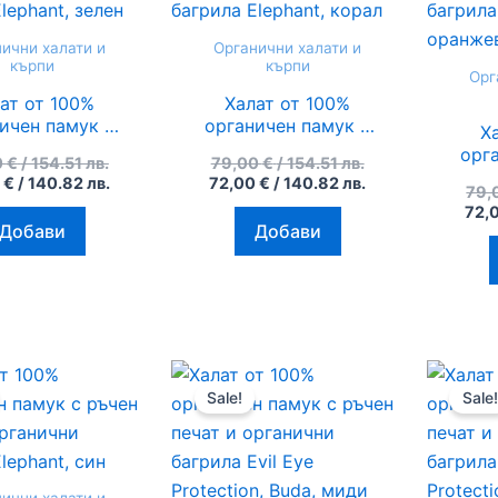
154.51
140.82
154.51
140.82
лв..
лв..
лв..
лв..
ични халати и
Органични халати и
кърпи
кърпи
Орг
ат от 100%
Халат от 100%
ичен памук с
органичен памук с
Х
ен печат и
ръчен печат и
орг
0
€
/ 154.51 лв.
79,00
€
/ 154.51 лв.
ични багрила
органични багрила
р
0
€
/ 140.82 лв.
72,00
€
/ 140.82 лв.
phant, зелен
Elephant, корал
79,
орг
72,
Ele
Добави
Добави
Original
Текущата
Original
Текущата
price
цена
price
цена
Sale!
Sale!
was:
е:
was:
е:
79,00 €
72,00 €
79,00 €
72,00 €
/
/
/
/
154.51
140.82
154.51
140.82
лв..
лв..
лв..
лв..