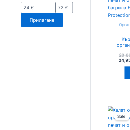
Прилагане
Орган
Кър
орган
ръч
29,0
орган
24,9
Evil E
зе
Sale!