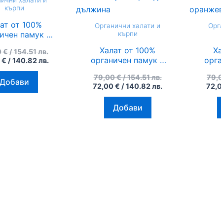
ични халати и
кърпи
ат от 100%
Органични халати и
Орг
ичен памук с
кърпи
ен печат и
Халат от 100%
Х
0
€
/ 154.51 лв.
ични багрила
органичен памук с
орг
0
€
/ 140.82 лв.
ephant, син
ръчен печат и
р
79,00
€
/ 154.51 лв.
79,
органични багрила
орг
Добави
72,00
€
/ 140.82 лв.
72,
Evil Eye Protection,
Evil
Buda, миди дължина
бял 
Добави